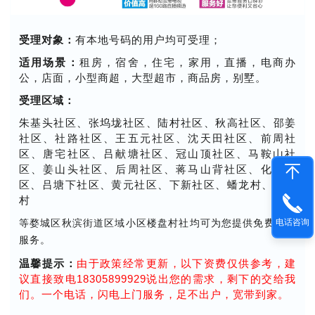
受理对象：
有本地号码的用户均可受理；
适用场景：
租房，宿舍，住宅，家用，直播，电商办
公，店面，小型商超，大型超市，商品房，别墅。
受理区域：
朱基头社区、张坞垅社区、陆村社区、秋高社区、邵姜
社区、社路社区、王五元社区、沈天田社区、前周社
区、唐宅社区、吕献塘社区、冠山顶社区、马鞍山社
区、姜山头社区、后周社区、蒋马山背社区、化山社
区、吕塘下社区、黄元社区、下新社区、蟠龙村、石门
村
电话咨询
等婺城区秋滨街道区域小区楼盘村社均可为您提供免费上门
服务。
温馨提示：
由于政策经常更新，以下资费仅供参考，建
议直接致电18305899929说出您的需求，剩下的交给我
们。一个电话，闪电上门服务，足不出户，宽带到家。